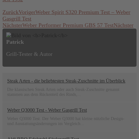
Zurück
Voriger
Weber Spirit S320 Premium Test – Weber
Gasgrill Test
Nächster
Weber Performer Premium GBS 57 Test
Nächster
Patrick
Grill-Tester & Autor
Steak Arten - die beliebtesten Steak-Zuschnitte im Überblick
Die klassischen Steak Arten oder auch Steak-Zuschnitte genannt
stammen aus dem Rückenteil des Rinds,...
Weber Q3000 Test - Weber Gasgrill Test
Weber Q3000 Test. Der Weber Q3000 hat kleine nützliche Design-
und Ausstattungsänderungen im Vergleich...