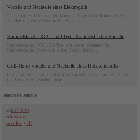
Vorteile und Nachteile eines Elektrogrills
Überzeugte Holzkohlegriller haben häufig große Bedenken vor der
Anschaffung eines Elektrogrills. Es heißt...
Rommelsbacher RCC 1500 Test - Rommelsbacher Raclette
Rommelsbacher RCC 1500 Test. Mit diesem eleganten 8er
Rommelsbacher Raclette in edlem Design bleiben...
Grill-Tipps: Vorteile und Nachteile eines Holzkohlegrills
Grillen mit einem Holzkohlegrill ist für viele die schönste Art, Fleisch
und Gemüse zu genießen, denn...
Beliebteste Beiträge