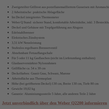
Zweigeteilter Grillrost aus porzellanemailliertem Gusseisen mit Aromasch
2 Arbeitstische: praktische Ablagefläche
Im Deckel integriertes Thermometer
Weber Q Stand: sicherer Stand, komfortable Arbeitshöhe, inkl. 3 Besteck
Deckel und Gehäuse mit Tropfgutführung aus Aluguss
Edelstahlbrenner
Elektrisches Zündsystem
3,51 kW Nennleistung
Stufenlos regelbares Brennerventil
Abnehmbare Fettauffangschale
Für 5 oder 11 kg Gasflaschen (nicht im Lieferumfang enthalten)
Glasfaserverstärkter Nylonrahmen
Grillfläche ca. 54 x 39 cm
Deckelfarben: Granit Grau, Schwarz, Marone
Arbeitsfläche aus Thermoplast
Höhe (bei geöffnetem Deckel) 130 cm, Breite 130 cm, Tiefe 80 cm
Gewicht 19,02 kg
Garantie: Aluminiumgussteile 5 Jahre, alle anderen Teile 2 Jahre
Jetzt unverbindlich über den Weber Q2200 informieren