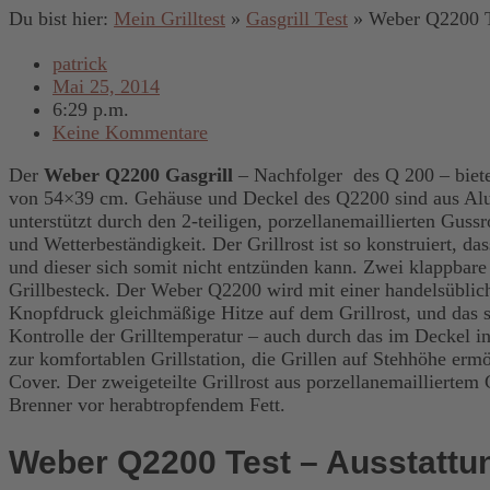
Du bist hier:
Mein Grilltest
»
Gasgrill Test
»
Weber Q2200 Te
patrick
Mai 25, 2014
6:29 p.m.
Keine Kommentare
Der
Weber Q2200 Gasgrill
– Nachfolger des Q 200 – biete
von 54×39 cm. Gehäuse und Deckel des Q2200 sind aus Alug
unterstützt durch den 2-teiligen, porzellanemaillierten Guss
und Wetterbeständigkeit. Der Grillrost ist so konstruiert, d
und dieser sich somit nicht entzünden kann. Zwei klappbare 
Grillbesteck. Der Weber Q2200 wird mit einer handelsübliche
Knopfdruck gleichmäßige Hitze auf dem Grillrost, und das st
Kontrolle der Grilltemperatur – auch durch das im Deckel 
zur komfortablen Grillstation, die Grillen auf Stehhöhe er
Cover. Der zweigeteilte Grillrost aus porzellanemailliertem
Brenner vor herabtropfendem Fett.
Weber Q2200 Test – Ausstattu