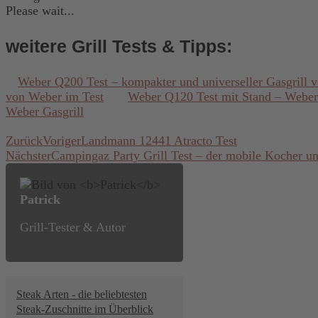
Please wait...
weitere Grill Tests & Tipps:
Weber Q200 Test – kompakter und universeller Gasgrill 
von Weber im Test
Weber Q120 Test mit Stand – Weber 
Weber Gasgrill
Zurück
Voriger
Landmann 12441 Atracto Test
Nächster
Campingaz Party Grill Test – der mobile Kocher un
Patrick
Grill-Tester & Autor
Steak Arten - die beliebtesten
Steak-Zuschnitte im Überblick