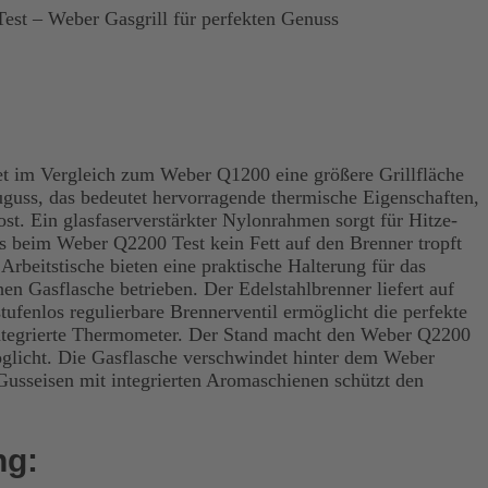
st – Weber Gasgrill für perfekten Genuss
t im Vergleich zum Weber Q1200 eine größere Grillfläche
uss, das bedeutet hervorragende thermische Eigenschaften,
rost. Ein glasfaserverstärkter Nylonrahmen sorgt für Hitze-
ass beim Weber Q2200 Test kein Fett auf den Brenner tropft
Arbeitstische bieten eine praktische Halterung für das
n Gasflasche betrieben. Der Edelstahlbrenner liefert auf
ufenlos regulierbare Brennerventil ermöglicht die perfekte
integrierte Thermometer. Der Stand macht den Weber Q2200
möglicht. Die Gasflasche verschwindet hinter dem Weber
 Gusseisen mit integrierten Aromaschienen schützt den
ng: